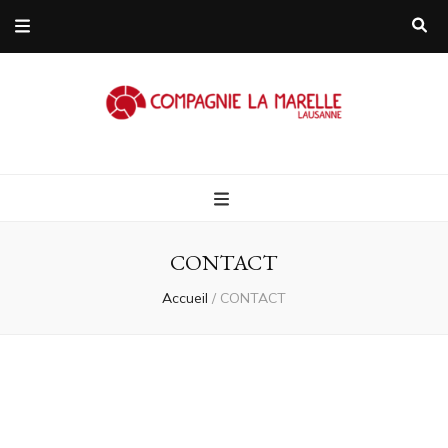
Compagnie L
Compagnie de théâtre itinérante
Marelle
CONTACT
Lausanne/Suis
Accueil
/
CONTACT