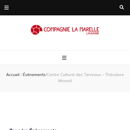
Compagnie L
Compagnie de théâtre itinérante
Marelle
Accueil
/
Évènements
/
Centre Culturel des Terreaux – Théodore
Lausanne/Suis
Monod