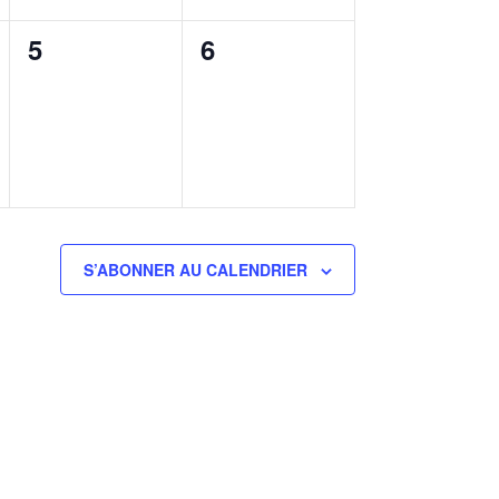
0
0
5
6
évènement,
évènement,
S’ABONNER AU CALENDRIER