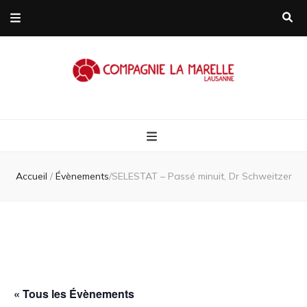
Compagnie L
Compagnie de théâtre itinérante
Marelle
Accueil
/
Évènements
/
SELESTAT – Passé minuit, Dr Schweitzer
Lausanne/Suis
« Tous les Évènements