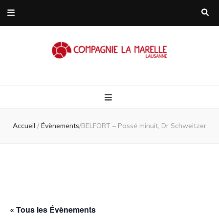
Compagnie L
Compagnie de théâtre itinérante
Marelle
Accueil
/
Évènements
/
BELFORT – Passé minuit, Dr Schweitzer
Lausanne/Suis
« Tous les Évènements