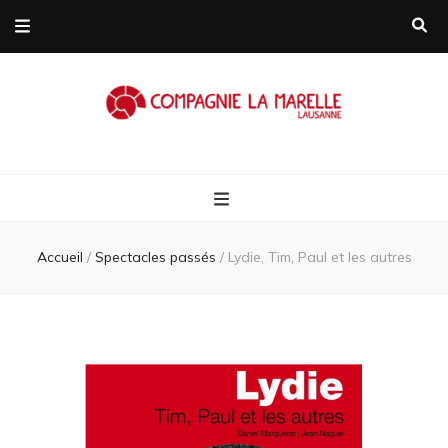
Compagnie L
Compagnie de théâtre itinérante
Marelle
Accueil
/
Spectacles passés
/
Lydie, Tim, Paul et les autres
Lausanne/Suis