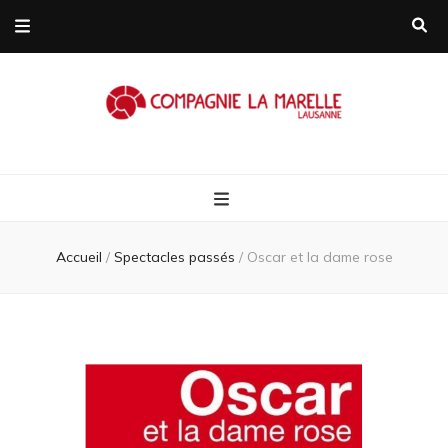
Compagnie L
Compagnie de théâtre itinérante
Marelle
Accueil
/
Spectacles passés
/
Oscar et la dame rose
Lausanne/Suis